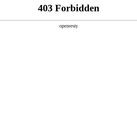
g·人生就是博
新闻中心
品牌特色
招贤纳士
在线反馈